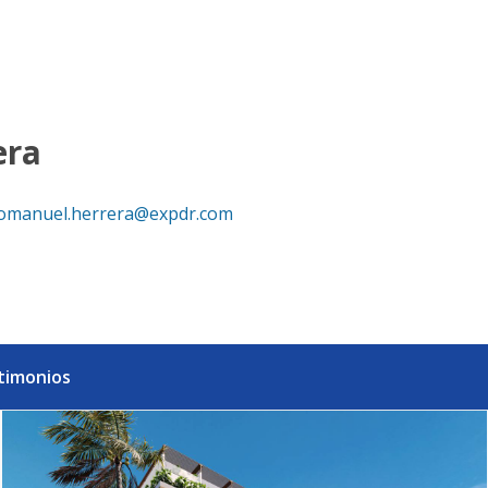
Dominicana
era
omanuel.herrera@expdr.com
timonios