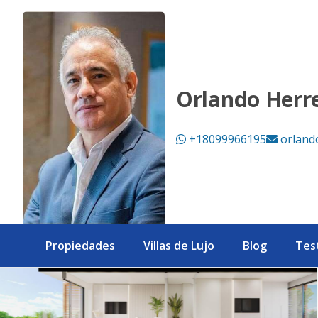
Lujoso apartamentos en Cap Cana - eXp Realty República 
Orlando Herr
+18099966195
orland
Propiedades
Villas de Lujo
Blog
Tes