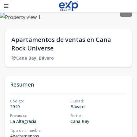
Apartamentos de ventas en Cana Rock Universe - eXp Realt
Toggle navigation menu
Apartamentos de ventas en Cana
Rock Universe
Cana Bay
,
Bávaro
Resumen
Código
:
Ciudad
:
2949
Bávaro
Provincia
:
Sector
:
La Altagracia
Cana Bay
Tipo de inmueble
:
Apartamentos