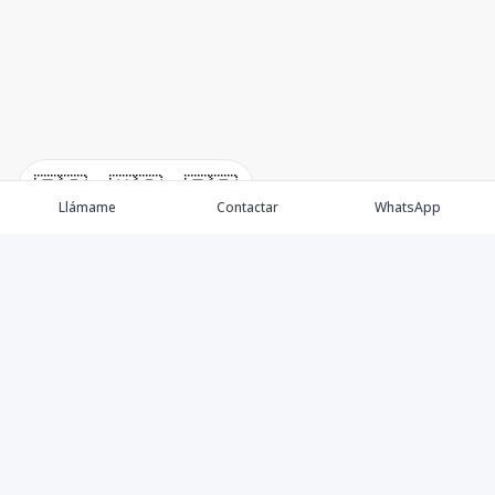
🇪🇸
🇺🇸
🇫🇷
Llámame
Contactar
WhatsApp
Propiedades
Villas de Lujo
Blog
Testimonios