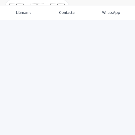
🇪🇸
🇺🇸
🇫🇷
Llámame
Contactar
WhatsApp
Propiedades
Villas de Lujo
Blog
Testimonios
Instagram
©
2026
DREXP SRL
,
Todos los derechos reservados
Powered by
AlterEstate