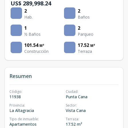
US$ 289,998.24
2
2
Hab.
Baños
1
2
½ Baños
Parqueo
101.54
17.52
M²
M²
Construcción
Terraza
Resumen
Código
:
Ciudad
:
11938
Punta Cana
Provincia
:
Sector
:
La Altagracia
Vista Cana
Tipo de inmueble
:
Terraza
:
Apartamentos
17.52 m²