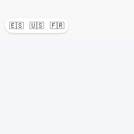
🇪🇸
🇺🇸
🇫🇷