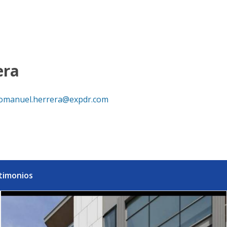
| Desde US$411,629 - eXp Realty República Dominicana
era
omanuel.herrera@expdr.com
timonios