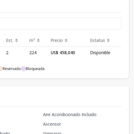
Est.
m²
Precio
Estatus
2
224
US$ 458,040
Disponible
Reservado
Bloqueada
Aire Acondicionado Incluido
Ascensor
chado
Gimnasio