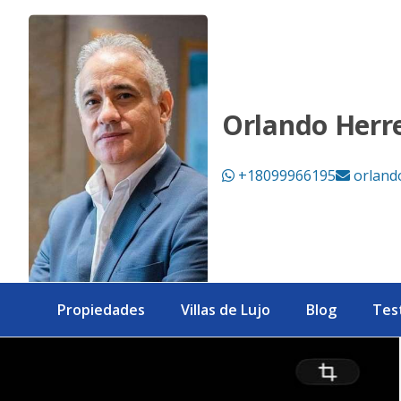
Apartamentos de Lujo en Los Cacicazgos | 3 Habitaciones 
Orlando Herr
+18099966195
orland
Propiedades
Villas de Lujo
Blog
Tes