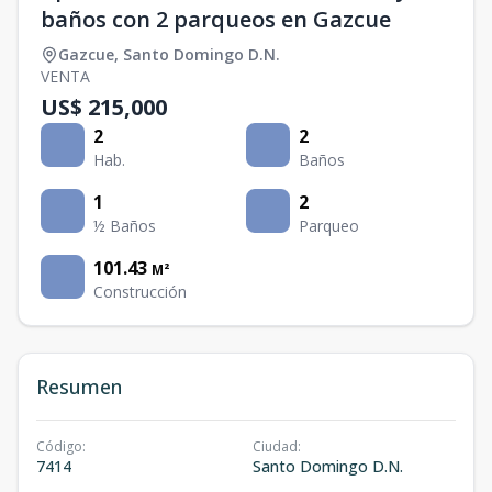
baños con 2 parqueos en Gazcue
Gazcue
,
Santo Domingo D.N.
VENTA
US$ 215,000
2
2
Hab.
Baños
1
2
½ Baños
Parqueo
101.43
M²
Construcción
Resumen
Código
:
Ciudad
:
7414
Santo Domingo D.N.