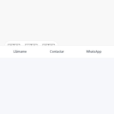
🇪🇸
🇺🇸
🇫🇷
Llámame
Contactar
WhatsApp
Propiedades
Villas de Lujo
Blog
Testimonios