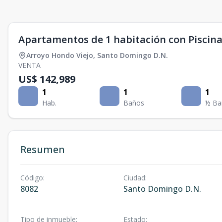
Apartamentos de 1 habitación con Piscin
Arroyo Hondo Viejo
,
Santo Domingo D.N.
VENTA
US$ 142,989
1
1
1
Hab.
Baños
½ Ba
Resumen
Código
:
Ciudad
:
8082
Santo Domingo D.N.
Tipo de inmueble
:
Estado
: