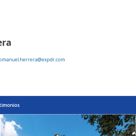
 - eXp Realty República Dominicana
era
omanuel.herrera@expdr.com
timonios