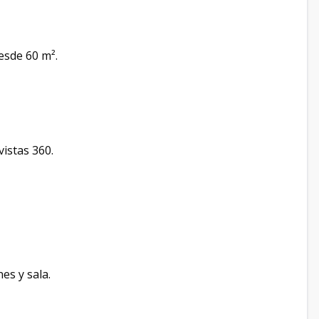
esde 60 m².
vistas 360.
es y sala.