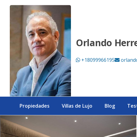
Apartamentos de 1 habitación con Piscina en Arroyo Hondo
Orlando Herr
+18099966195
orland
Propiedades
Villas de Lujo
Blog
Tes