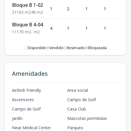
Bloque B 1-02
1
2
1
1
1
2
1
1
65
m2
48
m2
Bloque B 4-04
4
1
1
1
1
1
1
1
70
m2
-
m2
Disponible
Vendido
Reservado
Bloqueada
Amenidades
AirBnB Friendly
Area social
Ascensores
Campo de Golf
Campo de Golf
Casa Club
Jardín
Mascotas permitidas
Near Medical Center
Parqueo