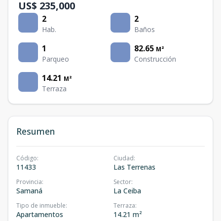
US$ 235,000
2
2
Hab.
Baños
1
82.65
M²
Parqueo
Construcción
14.21
M²
Terraza
Resumen
Código
:
Ciudad
:
11433
Las Terrenas
Provincia
:
Sector
:
Samaná
La Ceiba
Tipo de inmueble
:
Terraza
:
Apartamentos
14.21 m²