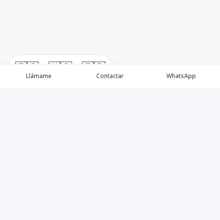
🇪🇸
🇺🇸
🇫🇷
Llámame
Contactar
WhatsApp
Propiedades
Villas de Lujo
Blog
Testimonios