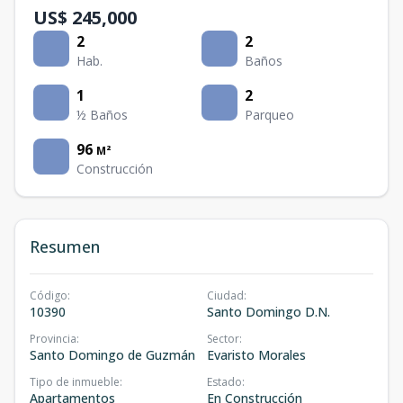
US$ 245,000
2
2
Hab.
Baños
1
2
½ Baños
Parqueo
96
M²
Construcción
Resumen
Código
:
Ciudad
:
10390
Santo Domingo D.N.
Provincia
:
Sector
:
Santo Domingo de Guzmán
Evaristo Morales
Tipo de inmueble
:
Estado
:
Apartamentos
En Construcción