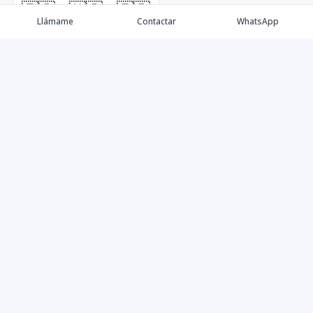
🇪🇸
🇺🇸
🇫🇷
Llámame
Contactar
WhatsApp
Propiedades
Villas de Lujo
Blog
Testimonios
Instagram
©
2026
DREXP SRL
,
Todos los derechos reservados
Powered by
AlterEstate