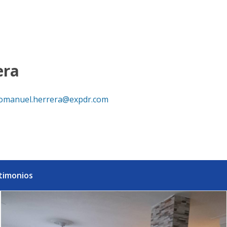
ca Dominicana
era
omanuel.herrera@expdr.com
timonios