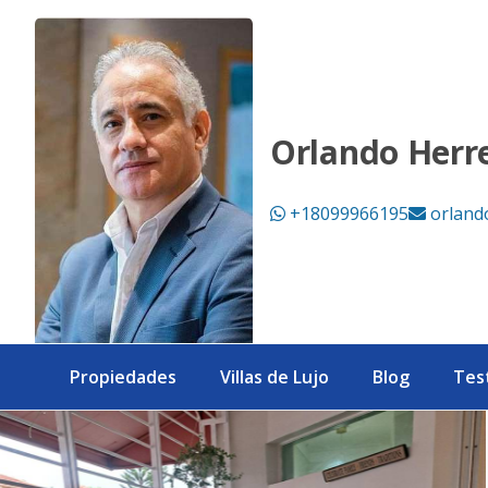
Apartamento en venta Prado Oriental - eXp Realty Repúbli
Orlando Herr
+18099966195
orland
Propiedades
Villas de Lujo
Blog
Tes