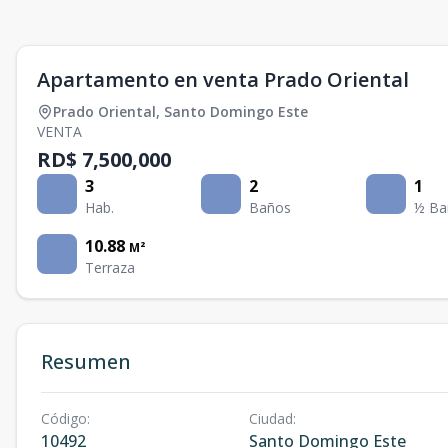
Apartamento en venta Prado Oriental
Prado Oriental
,
Santo Domingo Este
VENTA
RD$ 7,500,000
3
2
1
Hab.
Baños
½ Ba
10.88
M²
Terraza
Resumen
Código
:
Ciudad
:
10492
Santo Domingo Este