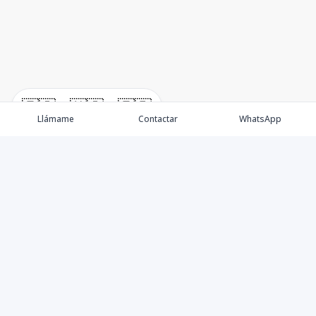
🇪🇸
🇺🇸
🇫🇷
Llámame
Contactar
WhatsApp
Propiedades
Villas de Lujo
Blog
Testimonios