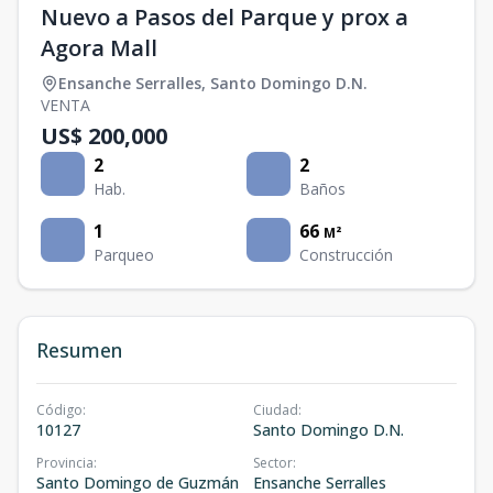
Nuevo a Pasos del Parque y prox a
Agora Mall
Ensanche Serralles
,
Santo Domingo D.N.
VENTA
US$ 200,000
2
2
Hab.
Baños
1
66
M²
Parqueo
Construcción
Resumen
Código
:
Ciudad
:
10127
Santo Domingo D.N.
Provincia
:
Sector
:
Santo Domingo de Guzmán
Ensanche Serralles