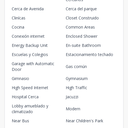
Cerca de Avenida
Cerca del parque
Clinícas
Closet Construido
Cocina
Common Areas
Conexión internet
Enclosed Shower
Energy Backup Unit
En-suite Bathroom
Escuelas y Colegios
Estacionamiento techado
Garage with Automatic
Gas común
Door
Gimnasio
Gymnasium
High Speed Internet
High Traffic
Hospital Cerca
Jacuzzi
Lobby amueblado y
Modern
climatizado
Near Bus
Near Children's Park