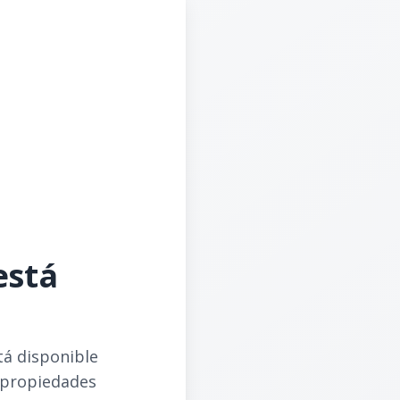
está
tá disponible
 propiedades