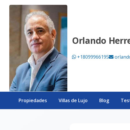
Página no encontrada - eXp Realty República Dominicana
Orlando Herr
+18099966195
orland
Propiedades
Villas de Lujo
Blog
Tes