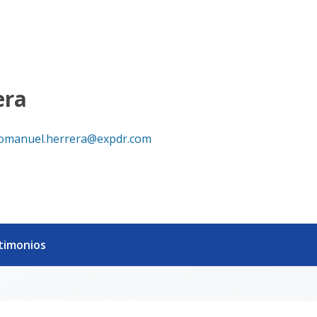
era
omanuel.herrera@expdr.com
timonios