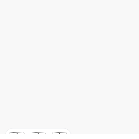
🇪🇸
🇺🇸
🇫🇷