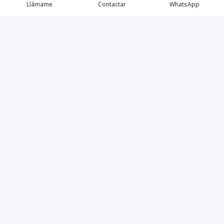
Llámame
Contactar
WhatsApp
Propiedades
Villas de Lujo
Blog
Testimonios
Instagram
©
2026
DREXP SRL
,
Todos los derechos reservados
Powered by
AlterEstate