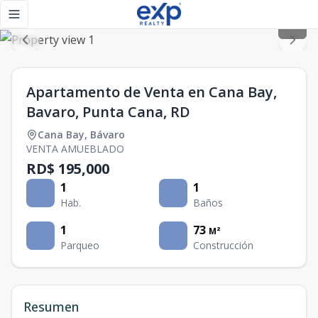
Apartamento de Venta en Cana Bay, Bavaro, Punta Cana, RD
Toggle navigation menu
Apartamento de Venta en Cana Bay,
Bavaro, Punta Cana, RD
Cana Bay
,
Bávaro
VENTA AMUEBLADO
RD$ 195,000
1
1
Hab.
Baños
1
73
M²
Parqueo
Construcción
Resumen