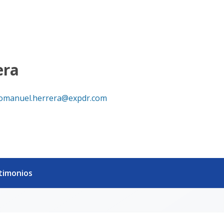
era
omanuel.herrera@expdr.com
timonios