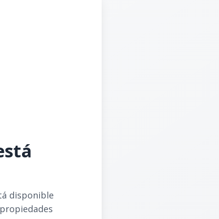
está
tá disponible
 propiedades