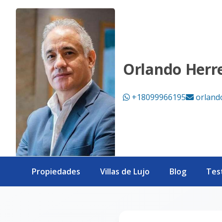
Página no encontrada - eXp Realty República Dominicana
Orlando Herr
+18099966195
orland
Propiedades
Villas de Lujo
Blog
Tes