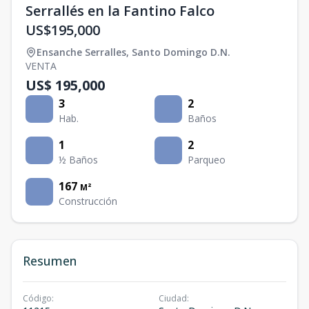
Serrallés en la Fantino Falco
US$195,000
Ensanche Serralles
,
Santo Domingo D.N.
VENTA
US$ 195,000
3
2
Hab.
Baños
1
2
½ Baños
Parqueo
167
M²
Construcción
Resumen
Código
:
Ciudad
: