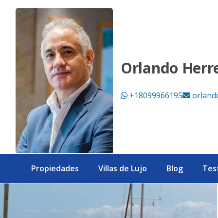
Apartamento 3 hab. Samana, Rep. Dom. - eXp Realty Repúbl
Orlando Herr
+18099966195
orland
Propiedades
Villas de Lujo
Blog
Tes