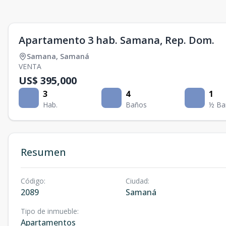
Apartamento 3 hab. Samana, Rep. Dom.
Samana
,
Samaná
VENTA
US$ 395,000
3
4
1
Hab.
Baños
½ Ba
Resumen
Código
:
Ciudad
:
2089
Samaná
Tipo de inmueble
:
Apartamentos