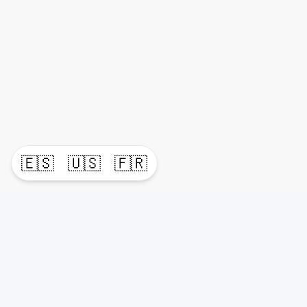
🇪🇸
🇺🇸
🇫🇷