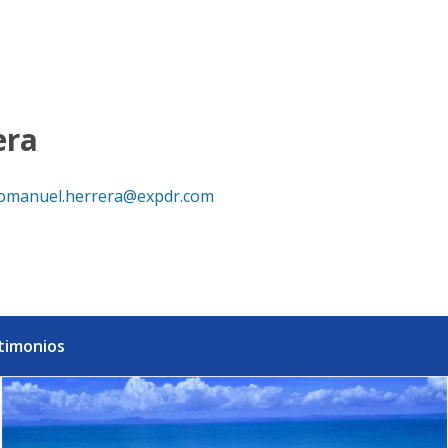
ica Dominicana
era
omanuel.herrera@expdr.com
timonios