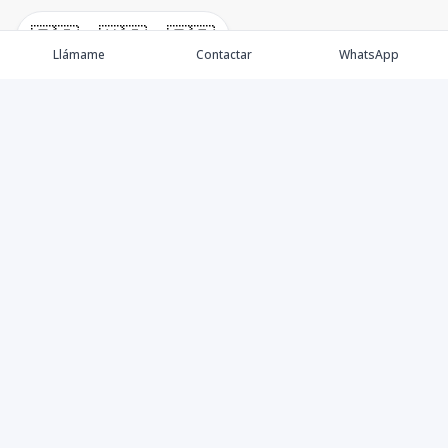
🇪🇸
🇺🇸
🇫🇷
Llámame
Contactar
WhatsApp
Propiedades
Villas de Lujo
Blog
Testimonios
Instagram
©
2026
DREXP SRL
,
Todos los derechos reservados
Powered by
AlterEstate