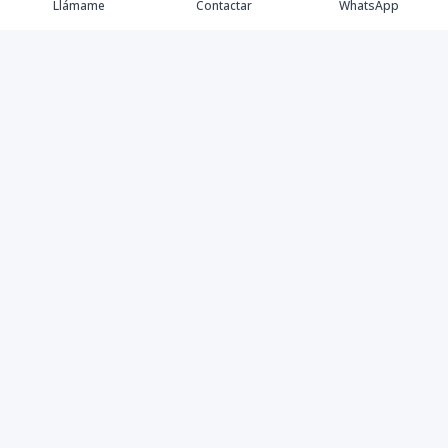
Llámame
Contactar
WhatsApp
Propiedades
Villas de Lujo
Blog
Testimonios
Instagram
©
2026
DREXP SRL
,
Todos los derechos reservados
Powered by
AlterEstate