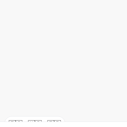
🇪🇸
🇺🇸
🇫🇷