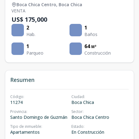
Boca Chica Centro
,
Boca Chica
VENTA
US$ 175,000
2
1
Hab.
Baños
1
64
M²
Parqueo
Construcción
Resumen
Código
:
Ciudad
:
11274
Boca Chica
Provincia
:
Sector
:
Santo Domingo de Guzmán
Boca Chica Centro
Tipo de inmueble
:
Estado
:
Apartamentos
En Construcción